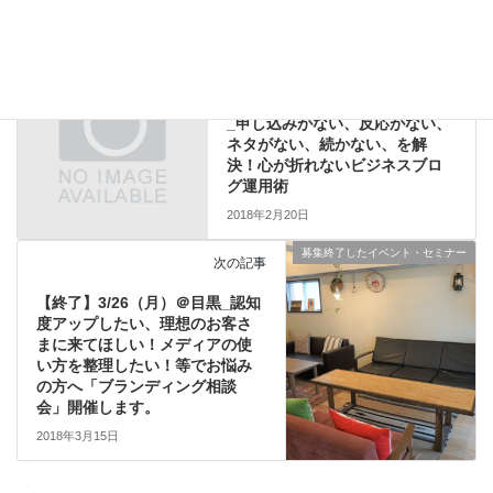
募集終了したイベント・セミナー
前の記事
【終了】2018/3/15（木）＠東京
_申し込みがない、反応がない、
ネタがない、続かない、を解
決！心が折れないビジネスブロ
グ運用術
2018年2月20日
募集終了したイベント・セミナー
次の記事
【終了】3/26（月）＠目黒_認知
度アップしたい、理想のお客さ
まに来てほしい！メディアの使
い方を整理したい！等でお悩み
の方へ「ブランディング相談
会」開催します。
2018年3月15日