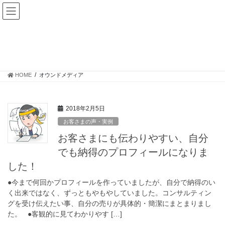
コ
ナ
ン
ビ
テ
ゲ
ン
ー
オウンドメディア
ツ
シ
へ
ョ
ス
ン
HOME
オウンドメディア
キ
に
ッ
移
プ
動
2018年2月5日
お客さまの声・実例
お客さまにも伝わりやすい、自分
でも納得のプロフィールになりま
した！
●今まで何回かプロフィールを作っていましたが、自分で納得のい
く出来ではなく、ずっともやもやしていました。コンサルティン
グを受け伝えたい事、自分の売りが具体的・簡潔にまとまりまし
た。 ●客観的に見てわかりやす […]